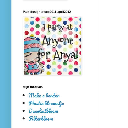
Past designer sep2011-april2012
Mijn tutorials
Make a border
Plastic bloemetje
Decolintbloem
Filterbloem