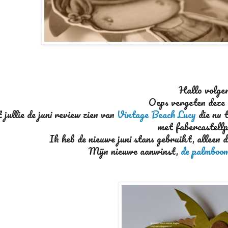
Hallo volger
Oeps vergeten deze 
 jullie de juni review zien van
Vintage Beach Lucy
die nu t
met fabercastellp
Ik heb de nieuwe juni stans gebruikt, alleen 
Mijn nieuwe aanwinst,
de palmboo