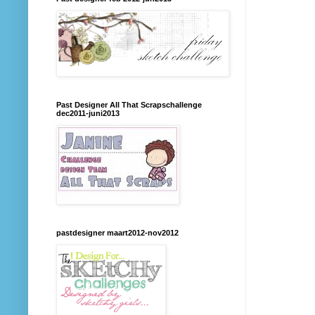
Past Designer All That Scrapschallenge
dec2011-juni2013
pastdesigner maart2012-nov2012