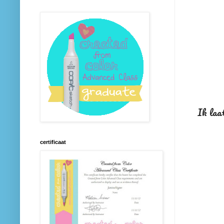
Ik laat
certificaat