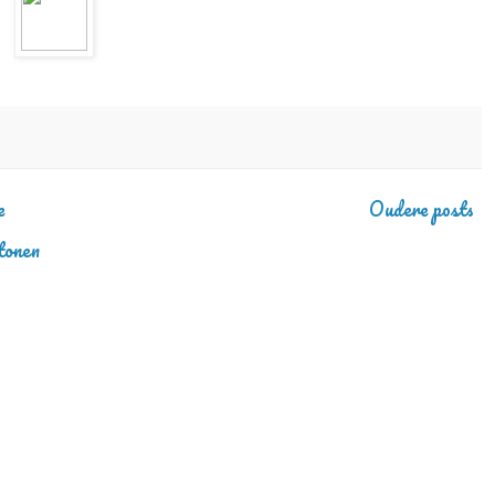
e
Oudere posts
tonen