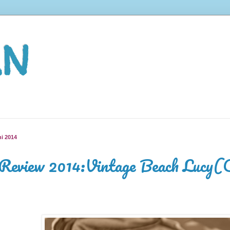
AN
ni 2014
 Review 2014:Vintage Beach Lucy