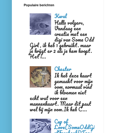
Populaire berichten
Kwal
Hallo volgers,
Vandaag een
creatie met een
digi van Some Odd
Girl , ik heb 1 gebruikt. maar
je krijgt er 2 als je hem koopt.
Het i...
Chester
Ik heb deze kaart
gemaakt voor mijn
oom, normaal vind
ik bloemen niet
echt wat voor een
mannenkaart. Maar dit past
wel bij mijn oom.Ik heb C...
Cup of
Love(SomeOddGi
rlFacebookDTpos