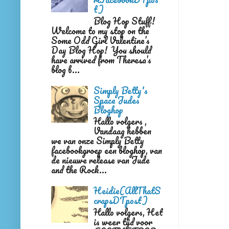
t)
Blog Hop Stuff!
Welcome to my stop on the
Some Odd Girl Valentine’s
Day Blog Hop! You should
have arrived from Theresa’s
blog b...
Simply Betty's
Space Judes
Bloghop
Hallo volgers ,
Vandaag hebben
we van onze Simply Betty
facebookgroep een bloghop, van
de nieuwe release van Jude
and the Rock...
Heidie(AllThatS
crapsDTpost)
Hallo volgers, Het
is weer tijd voor