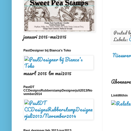
Posted 
januari 2015-mei2015
Labels:
PastDesigner bij Bianca's Toko
Nieuwer
maart 2015 tm mei2015
Abonnere
PastDT
CCDesignsRubberstampDesignerjuli2013/No
vember2014
LinkWithin
Past designer feb 2012-jun2013