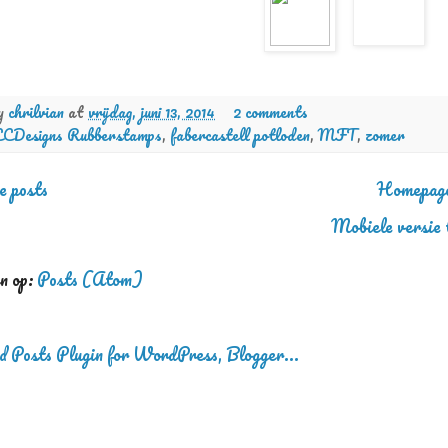
by
chrilvian
at
vrijdag, juni 13, 2014
2 comments
CCDesigns Rubberstamps
,
fabercastell potloden
,
MFT
,
zomer
e posts
Homepag
Mobiele versie 
n op:
Posts (Atom)