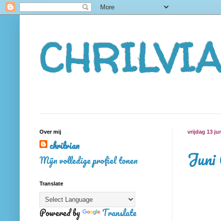
CHRILVI
Over mij
vrijdag 13 ju
chrilvian
Juni
Mijn volledige profiel tonen
Translate
Powered by
Translate