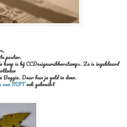
s,
te posten.
e koop is bij CCDesignsrubberstamps. Ze is ingekleurd
otloden
de Baggie. Daar kun je geld in doen.
m van MFT
ook gebruikt