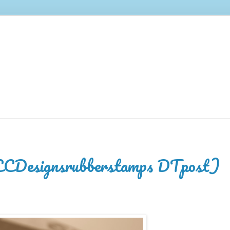
(CCDesignsrubberstamps DTpost)